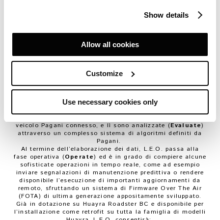
San Cesario Sul Panaro – 21 ottobre 2020
.
Pagani
Show details
Automobili annuncia l’introduzione di Pagani L.E.O., la
nuova piattaforma di controllo e monitoraggio dati in
grado di operare una diagnosi remota ed una
manutenzione predittiva del veicolo a distanza. L.E.O. è
Allow all cookies
acronimo di LEARN – EVALUATE – OPERATE.
Una volta installata in vettura, la nuova centralina
stabilisce un collegamento con l’architettura elettronica
del veicolo, raccogliendo tutte le informazioni provenienti
Customize
dall’interazione tra le diverse unità di controllo, operando
così un’analisi ed un monitoraggio costanti di tutti i
sistemi connessi (
Learn
). Dopo una prima fase di verifica
e valutazione dei dati raccolti, le informazioni sono
Use necessary cookies only
successivamente trasmesse ad un server centrale in grado
di rilevare e memorizzare i parametri di ogni singolo
veicolo Pagani connesso, e lì sono analizzate (
Evaluate
)
attraverso un complesso sistema di algoritmi definiti da
Pagani.
Al termine dell’elaborazione dei dati, L.E.O. passa alla
fase operativa (
Operate
) ed è in grado di compiere alcune
sofisticate operazioni in tempo reale, come ad esempio
inviare segnalazioni di manutenzione predittiva o rendere
disponibile l’esecuzione di importanti aggiornamenti da
remoto, sfruttando un sistema di Firmware Over The Air
(FOTA) di ultima generazione appositamente sviluppato.
Già in dotazione su Huayra Roadster BC e disponibile per
l’installazione come retrofit su tutta la famiglia di modelli
Huayra, L.E.O. consentirà: