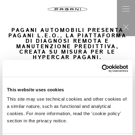
PAGANI AUTOMOBILI PRESENTA
PAGANI L.E.O., LA PIATTAFORMA
DI DIAGNOSI REMOTA E
MANUTENZIONE PREDITTIVA,
CREATA SU MISURA PER LE
HYPERCAR PAGANI.
Una nuova centralina sviluppata per monitorare
costantemente i parametri delle vetture Pagani;
Le informazioni sono analizzate in tempo reale e
trasferite al Pagani Cloud;
This website uses cookies
Attraverso algoritmi innovativi, messi a punto dal
Dipartimento Post-Vendita ed Area Tecnica di Pagani
This site may use technical cookies and other cookies of
Automobili, vengono gettate le basi per le operazioni di
manutenzione predittiva e per lo sviluppo di nuove
a similar nature, such as functional and analytical
vetture;
cookies. For more information, read the 'cookie policy'
I clienti Pagani possono accedere alla piattaforma ed
section in the privacy notice.
attuare operazioni di manutenzione attraverso
un’applicazione mobile dedicata.