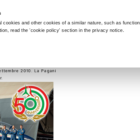
s
l cookies and other cookies of a similar nature, such as function
on, read the 'cookie policy' section in the privacy notice.
CCE TRICOLORE - 50TH ANNIVER
 celebrazione del 50mo
ionale “Frecce Tricolori”
 settembre 2010. La Pagani
r.