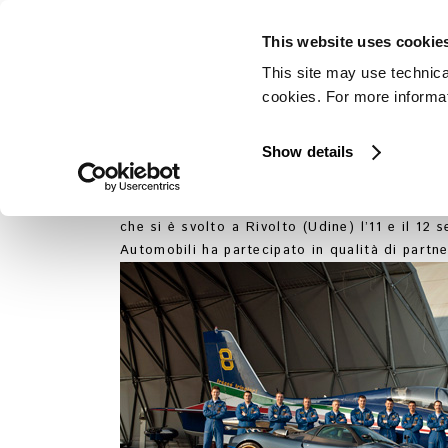
This website uses cookie
This site may use technica
cookies. For more informati
FRE
Show details
Una Zonda Tricolore è stata esposta alla
anniversario della Pattuglia Acrobatica Naz
che si è svolto a Rivolto (Udine) l’11 e il 12
Automobili ha partecipato in qualità di partne