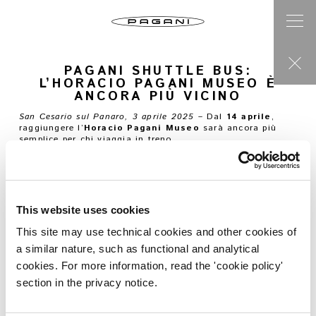
PAGANI SHUTTLE BUS:
L’HORACIO PAGANI MUSEO È
ANCORA PIÙ VICINO
San Cesario sul Panaro, 3 aprile 2025
– Dal
14 aprile
,
raggiungere l’
Horacio Pagani Museo
sarà ancora più
semplice per chi viaggia in treno.
Nasce il
Pagani Shuttle Bus
, il nuovo servizio navetta
che collega direttamente la stazione di
Castelfranco
Emilia
al Museo, senza cambi né attese.
Un’iniziativa pensata per facilitare l’arrivo di appassionati
e visitatori da tutta Italia, desiderosi di scoprire da vicino
la storia del fondatore e i segreti dell’
Atelier Pagani
.
This website uses cookies
Nel 2024, oltre
50.000 visitatori
hanno varcato le porte
del Museo: un dato che conferma la centralità di questo
This site may use technical cookies and other cookies of
luogo all’interno della
Motor Valley
.
a similar nature, such as functional and analytical
Il servizio in sintesi
cookies. For more information, read the 'cookie policy'
Durata del viaggio:
10 minuti
section in the privacy notice.
Frequenza:
ogni 30 minuti
Prima corsa dalla stazione:
ore 9:15