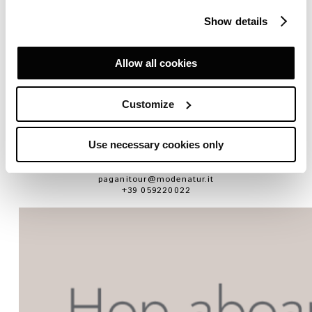
Ultima corsa dal Museo:
ore 17:15
Show details
Costo:
andata e ritorno €10
Prenotazione online:
semplice e immediata –
prenota
qui
Allow all cookies
Il servizio è riservato a chi ha già acquistato un biglietto
per l’
Horacio Pagani Museo
o una visita guidata
dell’
Atelier Pagani
.
Customize
La soluzione più comoda e diretta per chi arriva in treno
da
Bologna
,
Modena
e da tutte le località servite dalla
linea ferroviaria.
Use necessary cookies only
Per maggiori informazioni e prenotazioni
Modenatur
paganitour@modenatur.it
+39 059220022