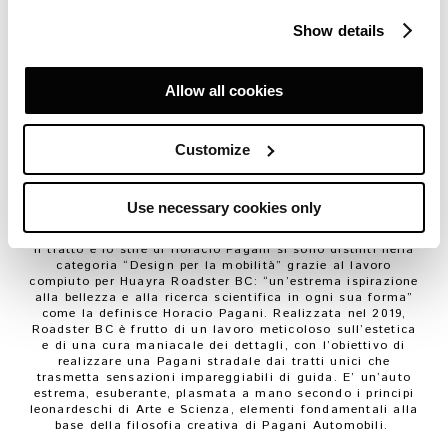
dall’azienda di San Cesario, è stato assegnato da una
giuria internazionale che ha selezionato i migliori 20
Show details
oggetti tra le diverse categorie.
Istituito nel 1954, il Premio Compasso d’Oro ADI è il più
antico ma soprattutto autorevole premio mondiale di
design, nato da un’idea di Gio Ponti con l’obiettivo di
Allow all cookies
mettere in evidenza il valore e la qualità dei prodotti del
design italiano.
La cerimonia di premiazione si è tenuta il 20 giugno
Customize
all’ADI Design Museum di Milano, dove dal 21 giugno
all’11 settembre sarà allestita la mostra dedicata a tutti i
prodotti che hanno partecipato all’edizione 2022. Huayra
Roadster BC entra così a far parte della Collezione
Use necessary cookies only
Compasso d’Oro ADI.
Il tratto e lo stile di Horacio Pagani si sono distinti nella
categoria “Design per la mobilità” grazie al lavoro
compiuto per Huayra Roadster BC: “un’estrema ispirazione
alla bellezza e alla ricerca scientifica in ogni sua forma”
come la definisce Horacio
Pagani.
Realizzata nel 2019,
Roadster BC è frutto di un lavoro
meticoloso sull’estetica
e di una cura maniacale dei dettagli, con l’obiettivo di
realizzare una Pagani stradale dai
tratti unici che
trasmetta sensazioni impareggiabili di guida. E’ un’auto
estrema, esuberante, plasmata a mano secondo i principi
leonardeschi di Arte e Scienza, elementi fondamentali alla
base della filosofia creativa di Pagani
Automobili.