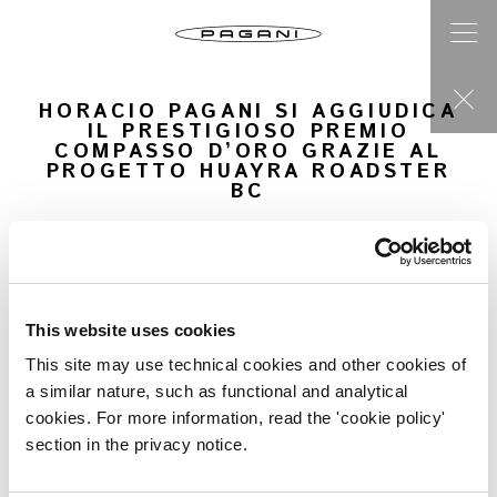
HORACIO PAGANI SI AGGIUDICA
IL PRESTIGIOSO PREMIO
COMPASSO D’ORO GRAZIE AL
PROGETTO HUAYRA ROADSTER
BC
Il fondatore di Pagani Automobili si aggiudica l’ambito
premio nella categoria “Design per la mobilità”
Il riconoscimento ottenuto per il progetto Huayra
This website uses cookies
Roadster BC, scelto fra i 19 in concorso
This site may use technical cookies and other cookies of
San Cesario Sul Panaro, 20 giugno 2022 –
Horacio Pagani,
a similar nature, such as functional and analytical
Founder
& Chief Designer di Pagani Automobili
si
cookies. For more information, read the 'cookie policy'
aggiudica la XXVII edizione del premio Compasso d’Oro
istituito dall’ADI – Associazione per il Disegno Industriale
section in the privacy notice.
– nella categoria “Design per la mobilità”. Il
riconoscimento, attribuito al designer per il progetto di
Huayra Roadster BC e ottenuto per la prima volta