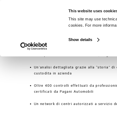
This website uses cookie
This site may use technica
cookies. For more informati
“PAGANI PURO”, IL P
L’AUTENTICITÀ E FA
Show details
Puro
perché sinonimo di autentico, originale
Un’analisi dettagliata grazie alla “storia” di
custodita in azienda
Oltre 400 controlli effettuati da professionist
certificati da Pagani Automobili
Un network di centri autorizzati a servizio d