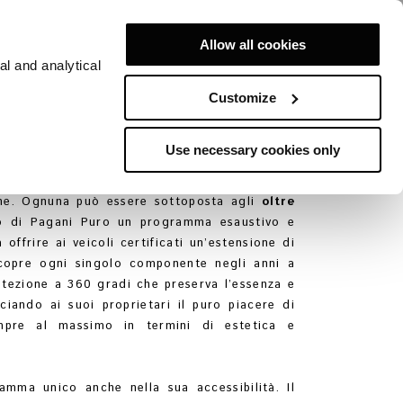
Allow all cookies
al and analytical
Customize
CREATO PER GARANTIRE
E DI AUTO ESCLUSIVE
Use necessary cookies only
d ogni auto Pagani, qualunque sia il modello e
one. Ognuna può essere sottoposta agli
oltre
 di Pagani Puro un programma esaustivo e
offrire ai veicoli certificati un’estensione di
copre ogni singolo componente negli anni a
rotezione a 360 gradi che preserva l’essenza e
asciando ai suoi proprietari il puro piacere di
mpre al massimo in termini di estetica e
mma unico anche nella sua accessibilità. Il