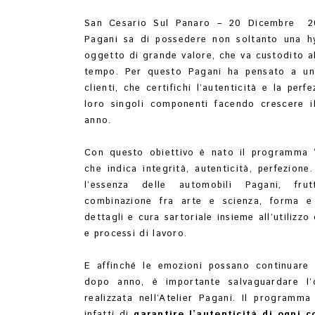
San Cesario Sul Panaro – 20 Dicembre 
Pagani sa di possedere non soltanto una h
oggetto di grande valore, che va custodito al
tempo. Per questo Pagani ha pensato a un 
clienti, che certifichi l’autenticità e la perf
loro singoli componenti facendo crescere 
anno.
Con questo obiettivo è nato il programma 
che indica integrità, autenticità, perfezion
l’essenza delle automobili Pagani, fru
combinazione fra arte e scienza, forma e 
dettagli e cura sartoriale insieme all’utilizzo
e processi di lavoro.
E affinché le emozioni possano continuare 
dopo anno, è importante salvaguardare l’or
realizzata nell’Atelier Pagani. Il programm
infatti di
garantire l’autenticità di ogni