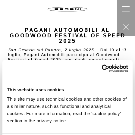
PAGANI AUTOMOBILI AL
GOODWOOD FESTIVAL OF SPEED
2025
San Cesario sul Panaro, 2 luglio 2025
– Dal 10 al 13
luglio, Pagani Automobili partecipa al Goodwood
Festival of Speed 2025, uno degli appuntamenti
più iconici del panorama motoristico
internazionale. La manifestazione, ospitata nella
contea inglese del West Sussex, riunisce ogni
anno appassionati, collezionisti e addetti ai lavori
da tutto il mondo. Pagani sarà presente con
quattro Hypercar, tra il Supercar Paddock e lo
This website uses cookies
stand ufficiale del marchio.
This site may use technical cookies and other cookies of
Huayra R Evo Roadster
a similar nature, such as functional and analytical
La storica salita di Goodwood vedrà in azione la
Huayra R Evo Roadster. Si tratta di una Hypercar
cookies. For more information, read the 'cookie policy'
da pista a cielo aperto, ispirata alle leggendarie
section in the privacy notice.
“codalunga” di Le Mans. Il motore Pagani V12-R
Evo, sviluppato in collaborazione con HWA AG,
eroga 900 CV a 8.750 giri/min e 770 Nm di coppia