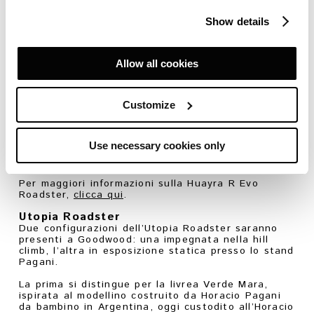
tra i 5.800 e gli 8.200 giri/min. Ogni componente è
progettato per esaltare le prestazioni: i freni
Show details
carboceramici CCMR autoventilati, le sospensioni
con sistema heave damper e l’aerodinamica
evoluta, con un incremento del 45% nella
deportanza, trasformano ogni curva in un banco di
Allow all cookies
prova per la precisione tecnica.
Ma sarà il suono, più di ogni altra cosa, a
catturare l’attenzione: un V12 aspirato che canta
Customize
fino a 9.200 giri/min, con tonalità che richiamano
le monoposto del passato. Una melodia
inconfondibile, capace di trasformare ogni
Use necessary cookies only
accelerazione in un momento di puro incanto per il
pubblico del Festival.
Per maggiori informazioni sulla Huayra R Evo
Roadster,
clicca qui
.
Utopia Roadster
Due configurazioni dell’Utopia Roadster saranno
presenti a Goodwood: una impegnata nella hill
climb, l’altra in esposizione statica presso lo stand
Pagani.
La prima si distingue per la livrea Verde Mara,
ispirata al modellino costruito da Horacio Pagani
da bambino in Argentina, oggi custodito all’Horacio