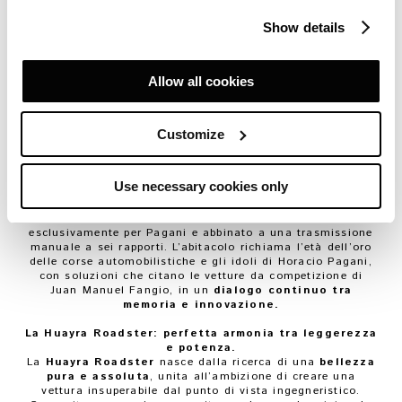
Espressione ultima del progetto Zonda,
la HP Barchetta
reinterpreta il modello originale
con maestria,
Show details
mantenendo un legame profondo con il passato e le
ispirazioni che hanno guidato Horacio Pagani nel corso
della sua carriera, e incarnando la sua visione più
personale. Prodotta in soli
tre esemplari
, fa parte di
Allow all cookies
Grandi Complicazioni
,
laboratorio creativo in cui lo
scambio diretto tra cliente e l’Atelier Pagani dà vita a
capolavori frutto di maestria e tecniche ingegneristiche
all’avanguardia. Per un’
esperienza sartoriale unica.
Customize
La monoscocca è realizzata in Carbo-Titanium e Carbo-
Triax HP52 e consente una significativa riduzione del peso
(1250 kg) mantenendo elevati valori di rigidità strutturale,
Use necessary cookies only
frutto dell’evoluzione tecnologica maturata sui progetti
della Huayra BC e della Huayra Roadster. Al centro della
vettura, il motore V12 aspirato Mercedes-AMG, sviluppato
esclusivamente per Pagani e abbinato a una trasmissione
manuale a sei rapporti. L’abitacolo richiama l’età dell’oro
delle corse automobilistiche e gli idoli di Horacio Pagani,
con soluzioni che citano le vetture da competizione di
Juan Manuel Fangio, in un
dialogo continuo tra
memoria e innovazione.
La Huayra Roadster: perfetta armonia tra leggerezza
e potenza.
La
Huayra Roadster
nasce dalla ricerca di una
bellezza
pura e assoluta
, unita all’ambizione di creare una
vettura insuperabile dal punto di vista ingegneristico.