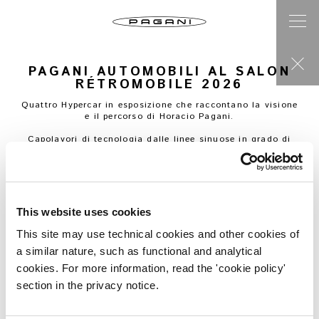
PAGANI AUTOMOBILI AL SALON
RÉTROMOBILE 2026
Quattro Hypercar in esposizione che raccontano la visione
e il percorso di Horacio Pagani.
Capolavori di tecnologia dalle linee sinuose in grado di
incantare gli appassionati di tutto il mondo.
Dal 28
gennaio al 1° febbraio 2026
torna il
Rétromobile
:
salone d’auto d’epoca tra i più importanti al mondo che
conferma, dopo 50 anni, il suo ruolo di capitale
internazionale del collezionismo.
All’interno dell’area
Ultimate Supercar Garage
, spazio
This website uses cookies
riservato alle supercar più esclusive e ai marchi più
iconici,
Pagani Automobili
sarà protagonista con
This site may use technical cookies and other cookies of
quattro Hypercar in esposizione
. Diverse anime che
a similar nature, such as functional and analytical
coesistono nell’Atelier Pagani, ispirate dalla stessa idea di
estetica senza tempo ed evoluzione tecnica continua: la
cookies. For more information, read the 'cookie policy'
Utopia Roadster
, la
Huayra R
,
la
Huayra Roadster
e la
section in the privacy notice.
Zonda HP Barchetta
.
La Zonda HP Barchetta: un classico reinterpretato.