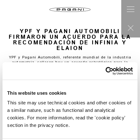
YPF Y PAGANI AUTOMOBILI
FIRMARON UN ACUERDO PARA LA
RECOMENDACIÓN DE INFINIA Y
ELAION
YPF y Pagani Automobili, referente mundial de la industria
automotriz, sellaron hoy un acuerdo estratégico para la
recomendación de combustibles y lubricantes de alta
gama, que se destacan por su calidad, tecnología e
innovación.
El acto contó con la participación del presidente y CEO de
YPF, Miguel Galuccio, el prestigioso fabricante de autos
superdeportivos y fundador de Pagani Automobili, Horacio
This website uses cookies
Pagani, y el reconocido constructor y preparador de
motores de competición Oreste Berta.
This site may use technical cookies and other cookies of
El convenio tendrá una vigencia de 3 años y considera la
a similar nature, such as functional and analytical
recomendación exclusiva de INFINIA y ELAION por parte de
Pagani Automobili en la Argentina. Además, se realizarán
cookies. For more information, read the 'cookie policy'
diferentes acciones de posicionamiento de marca
section in the privacy notice.
conjuntas.
La investigación, la innovación y la tecnología de
vanguardia aplicada, son alguno de los principales ejes